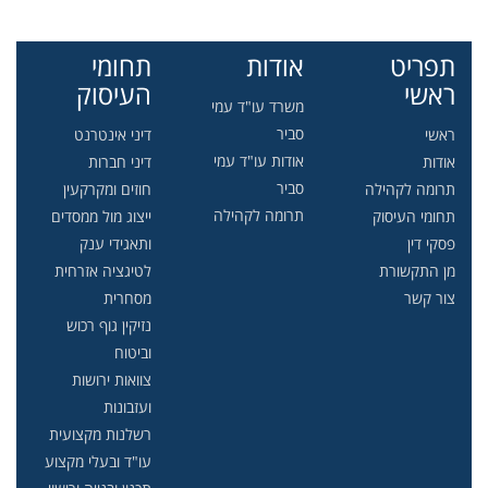
תפריט
אודות
תחומי
ראשי
העיסוק
משרד עו"ד עמי
סביר
ראשי
דיני אינטרנט
אודות עו"ד עמי
אודות
דיני חברות
סביר
תרומה לקהילה
חוזים ומקרקעין
תרומה לקהילה
תחומי העיסוק
ייצוג מול ממסדים
פסקי דין
ותאגידי ענק
מן התקשורת
לטיגציה אזרחית
צור קשר
מסחרית
נזיקין גוף רכוש
וביטוח
צוואות ירושות
ועזבונות
רשלנות מקצועית
עו"ד ובעלי מקצוע