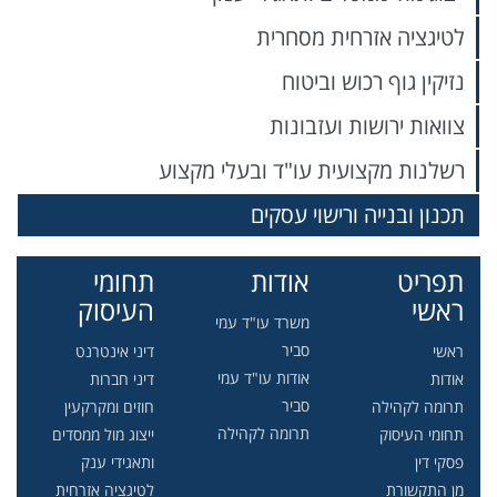
לטיגציה אזרחית מסחרית
נזיקין גוף רכוש וביטוח
צוואות ירושות ועזבונות
רשלנות מקצועית עו"ד ובעלי מקצוע
תכנון ובנייה ורישוי עסקים
תפריט
אודות
תחומי
ראשי
העיסוק
משרד עו"ד עמי
סביר
ראשי
דיני אינטרנט
אודות עו"ד עמי
אודות
דיני חברות
סביר
תרומה לקהילה
חוזים ומקרקעין
תרומה לקהילה
תחומי העיסוק
ייצוג מול ממסדים
פסקי דין
ותאגידי ענק
מן התקשורת
לטיגציה אזרחית