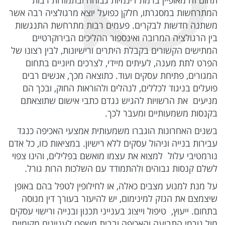
המתרחשות במסגרתו, חלקן כפועל יוצא מרגולציה רבה אשר
משתנה חדשות לבקרים. פעמים רבות מתרחשת התנגשות
בין הרגולציה המרובה ואינספור ההליכים הבירוקרטיים
המתישים הקשורים בקבלת היתרים ורישיונות, לבין רצונו של
הפרט לתת מענה, לעיתים מיידי, לצרכים חיוניים בתחום
המגורים, פתיחת עסקים ועוד. כתוצאה מכך, אנשים רבים
פועלים בניגוד לכללים, לנהלים ולהוראות החוק, ובכך הם
מניעים את הרשויות להגיש נגדם כתבי אישום שתוצאתם
בקנסות משמעותיים ומעבר לכך.
בשנים האחרונות הוגברו משמעותית אמצעי האכיפה כנגד
עבירות בנייה וניהול עסקים ללא רישיון. במציאות כזו, כל אדם
נורמטיבי עלול למצוא את עצמו מואשם בפלילים, והינו צפוי
לשלם קנסות גבוהים ולהתמודד עם השלכות הרות גורל.
על מנת למנוע מצבים כאלה, או לחילופין לטפל בהם באופן
שיצמצם את הנזק למינימום, יש להיעזר בעורך דין מנוסה
בתחום. ייעוץ, טיפול וייצוג בענייני תכנון ובנייה ורישוי עסקים
מול גורמי התביעה והאכיפה ובבית משפט לעניינים מקומיים