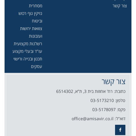
צור קשר
מסחרית
נזיקין גוף רכוש
וביטוח
צוואות ירושות
ועזבונות
רשלנות מקצועית
עו"ד ובעלי מקצוע
תכנון ובנייה ורישוי
עסקים
צור קשר
כתובת: רח' אחוזות בית 3, ת”א, 6514302
טלפון: 03-5173210
פקס: 03-5178097
דוא"ל: office@amisavir.co.il