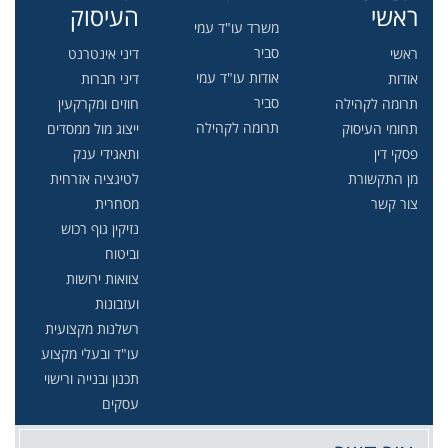
ראשי
העיסוק
משרד עו"ד עמי
סביר
ראשי
דיני אינטרנט
אודות עו"ד עמי
אודות
דיני חברות
סביר
תרומה לקהילה
חוזים ומקרקעין
תרומה לקהילה
תחומי העיסוק
ייצוג מול ממסדים
פסקי דין
ותאגידי ענק
מן התקשורת
לטיגציה אזרחית
צור קשר
מסחרית
נזיקין גוף רכוש
וביטוח
צוואות ירושות
ועזבונות
רשלנות מקצועית
עו"ד ובעלי מקצוע
תכנון ובנייה ורישוי
עסקים