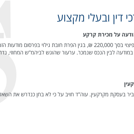
 דין ובעלי מקצוע
מודעה על מכירת קרקע
חיוב עו"ד ששימש כונס נכסים למכירת מקרקעין, בפיצוי בסך 220,000 ₪, בגין 
 במודעה לבין הנכס שנמכר. ערעור שהוגש לביהמ"ש המחוזי, נדח
עין
 סביר בעסקת מקרקעין. עוה"ד חויב על כי לא בחן כנדרש את ה