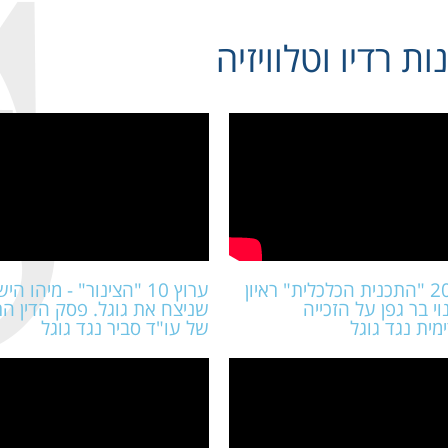
ות רדיו וטלוויזיה
ערוץ 20 "התכנית הכלכלית" ראיון
ערוץ 10 "הצינור" - מיהו ה
וי בר גפן על הזכייה
שניצח את גוגל. פסק הדין הת
ית נגד גוגל
של עו"ד סביר נגד גוגל