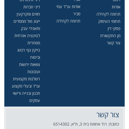
אודות עו"ד עמי
אודות
דיני חברות
סביר
תרומה לקהילה
חוזים ומקרקעין
תרומה לקהילה
תחומי העיסוק
ייצוג מול ממסדים
פסקי דין
ותאגידי ענק
מן התקשורת
לטיגציה אזרחית
צור קשר
מסחרית
נזיקין גוף רכוש
וביטוח
צוואות ירושות
ועזבונות
רשלנות מקצועית
עו"ד ובעלי מקצוע
תכנון ובנייה ורישוי
עסקים
צור קשר
כתובת: רח' אחוזות בית 3, ת”א, 6514302