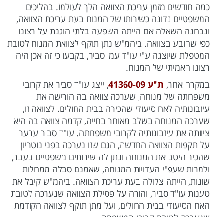
כמה חודשים מזמן עריכת הצוואה הלך לעולמוֹ. בהליכים
המשפטיים נדונה כשירותו של המנוח בעת עריכת הצוואה,
ונבחנה השאלה אם הייתה השפעה בלתי הוגנת על רצונו
כפי שהובע בצוואה. ביהמ"ש נתן תוקף לצוואת המנוח לטובת
המטפלת שיוצגה ע"י עו"ד עמי סביר, בקבעו כי זה אכן היה
רצונו האמיתי של המנוח.
במקרה אחר,
ת"ע 41360-09
, ייצג עו"ד סביר את קרובי
משפחתה של מנוחה, שערכה צוואה בה הורישה את
עיזבונותיה לאח סיעודי שהכירה בבית החולים. לצוואה זו,
שערכה המנוחה בשלב מאוחר בחייה, קדמה צוואה בה היא
ציוותה את עיזבונותיה לקרובי משפחתה. עו"ד סביר ערער
על תקפות הצוואה החדשה, הגם שזו נערכה בפני נוטריון
שהכיר היטב את המנוחה ונתן לה שירותים משפטיים בעבר,
ולמרות שעפ"י העדויות המנוחה, שאמנם סבלה ממחלות
שונות, הייתה צלולה בעת עריכת הצוואה. ביהמ"ש קיבל את
טענות עו"ד סביר, והורה על פסילת הצוואה שנערכה לטובת
האח הסיעודי בבית החולים, ועל מתן תוקף לצוואה הקודמת