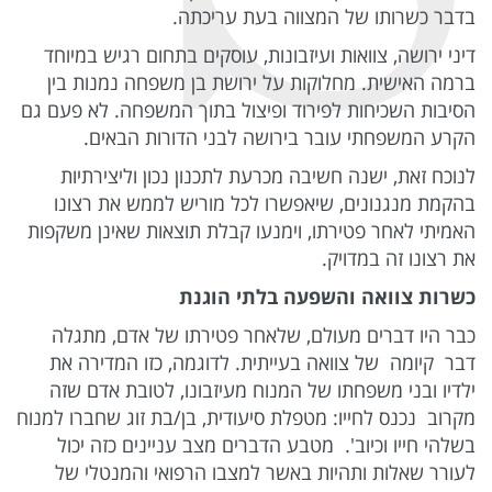
בדבר כשרותו של המצווה בעת עריכתה.
דיני ירושה, צוואות ועיזבונות, עוסקים בתחום רגיש במיוחד
ברמה האישית. מחלוקות על ירושת בן משפחה נמנות בין
הסיבות השכיחות לפירוד ופיצול בתוך המשפחה. לא פעם גם
הקרע המשפחתי עובר בירושה לבני הדורות הבאים.
לנוכח זאת, ישנה חשיבה מכרעת לתכנון נכון וליצירתיות
בהקמת מנגנונים, שיאפשרו לכל מוריש לממש את רצונו
האמיתי לאחר פטירתו, וימנעו קבלת תוצאות שאינן משקפות
את רצונו זה במדויק.
כשרות צוואה והשפעה בלתי הוגנת
כבר היו דברים מעולם, שלאחר פטירתו של אדם, מתגלה
דבר קיומה של צוואה בעייתית. לדוגמה, כזו המדירה את
ילדיו ובני משפחתו של המנוח מעיזבונו, לטובת אדם שזה
מקרוב נכנס לחייו: מטפלת סיעודית, בן/בת זוג שחברו למנוח
בשלהי חייו וכיוב'. מטבע הדברים מצב עניינים כזה יכול
לעורר שאלות ותהיות באשר למצבו הרפואי והמנטלי של