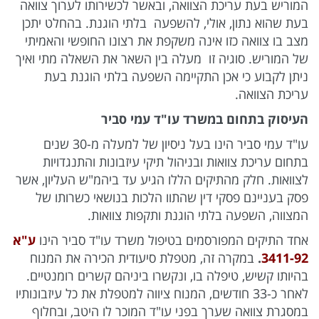
המוריש בעת עריכת הצוואה, ובאשר לכשירותו לערוך צוואה
בעת שהוא נתון, אולי, להשפעה בלתי הוגנת. בהחלט יתכן
מצב בו צוואה כזו אינה משקפת את רצונו החופשי והאמיתי
של המוריש. סוגיה זו מעלה בין השאר את השאלה מתי ואיך
ניתן לקבוע כי אכן התקיימה השפעה בלתי הוגנת בעת
עריכת הצוואה.
העיסוק בתחום במשרד עו"ד עמי סביר
עו"ד עמי סביר הינו בעל ניסיון של למעלה מ-30 שנים
בתחום עריכת צוואות ובניהול תיקי עיזבונות והתנגדויות
לצוואות. חלק מהתיקים הללו הגיע עד ביהמ"ש העליון, אשר
פסק בעניינם פסקי דין שהתוו הלכות בנושאי כשרותו של
המצווה, השפעה בלתי הוגנת ותקפות צוואות.
אחד התיקים המפורסמים בטיפול משרד עו"ד סביר הינו
ע"א
3411-92
.
במקרה זה, מטפלת סיעודית הכירה את המנוח
בהיותו קשיש, טיפלה בו, ונקשרו ביניהם קשרים רומנטיים.
לאחר כ-33 חודשים, המנוח ציווה למטפלת את כל עיזבונותיו
במסגרת צוואה שערך בפני עו"ד המוכר לו היטב, ובחלוף