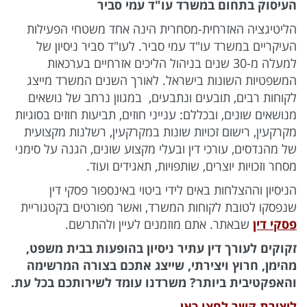
העיסוק בתחום במשרד עו"ד עמי סביר
הליטיגציה האזרחית-מסחרית הינה אחד משטחי הפעילות
העיקריים במשרד עו"ד עמי סביר. לעו"ד סביר ניסיון של
למעלה מ-30 שנים בניהול הליכים אזרחיים בערכאות
המשפטיות השונות בישראל. לאורך השנים המשרד מייצג
לקוחות רבים, תובעים ונתבעים, במגוון נרחב של נושאים
מנושאים שונים, ובכללם: ענייני חוזים, תביעות חוזים בסוגיות
מקרקעין, רישום זכויות שונות במקרקעין, רשלנות מקצועית
של מהנדסים, עורכי דין ובעלי מקצוע שונים, הגנה על סימני
מסחר וזכויות יוצרים, שותפויות, תאגידים ועוד.
הניסיון וההצלחות באים לידי ביטוי באינספור פסקי דין
שנפסקו לטובת לקוחות המשרד, ואשר מפורטים בקטגוריית
פסקי דין
שבאתר. אתם מוזמנים לעיין ולהתרשם.
זקוקים לעורך דין עתיר ניסיון בהופעות בבית משפט,
מהימן, חרוץ ויצירתי, שייצג אתכם בצורה המרשימה
והאפקטיבית ביותר? משרדנו עומד לשירותכם בכל עת.
ליצירת קשר לחצו כאן