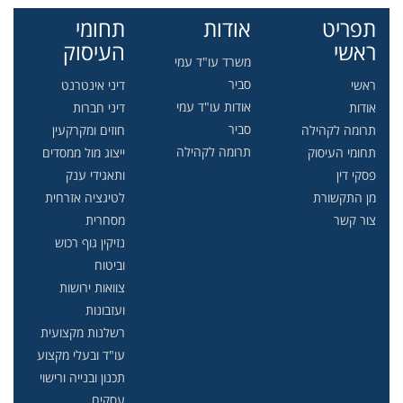
תפריט
אודות
תחומי
ראשי
העיסוק
משרד עו"ד עמי
סביר
ראשי
דיני אינטרנט
אודות עו"ד עמי
אודות
דיני חברות
סביר
תרומה לקהילה
חוזים ומקרקעין
תרומה לקהילה
תחומי העיסוק
ייצוג מול ממסדים
פסקי דין
ותאגידי ענק
מן התקשורת
לטיגציה אזרחית
צור קשר
מסחרית
נזיקין גוף רכוש
וביטוח
צוואות ירושות
ועזבונות
רשלנות מקצועית
עו"ד ובעלי מקצוע
תכנון ובנייה ורישוי
עסקים