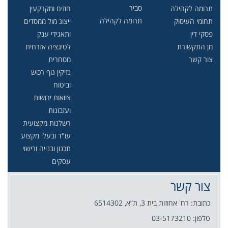
סביר
תרומה לקהילה
חוזים ומקרקעין
תרומה לקהילה
תחומי העיסוק
ייצוג מול ממסדים
פסקי דין
ותאגידי ענק
מן התקשורת
לטיגציה אזרחית
צור קשר
מסחרית
נזיקין גוף רכוש
וביטוח
צוואות ירושות
ועזבונות
רשלנות מקצועית
עו"ד ובעלי מקצוע
תכנון ובנייה ורישוי
עסקים
צור קשר
כתובת: רח' אחוזות בית 3, ת”א, 6514302
טלפון: 03-5173210